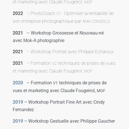
et mar­ke­ting avec Claude Fougeirol,
MOF
2022
– PhotoCoach
: Optimiser la ren­ta­bi­li­té de
V1
son entre­prise pho­to­gra­phique par
AMA
CONSEILS
2021
–
Workshop Grossesse et Nouveau-né
avec
Mok‑A pho­to­gra­phie
2021
– Workshop Portrait avec Philippe Echaroux
2021
– Formation
tech­niques de prises de vues
V2
et mar­ke­ting avec Claude Fougeirol,
MOF
2020
– Formation
tech­niques de prises de
V1
vues et mar­ke­ting avec Claude Fougeirol,
MOF
2019 –
Workshop Portrait Fine Art avec Cindy
Fernandez
2019 –
Workshop Gestuelle avec Philippe Gaucher