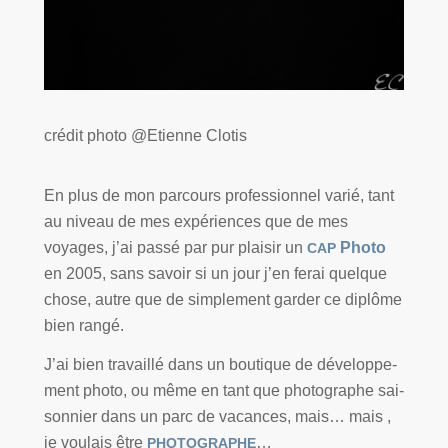
cré­dit pho­to @Etienne Clotis
En plus de mon par­cours pro­fes­sion­nel varié, tant
au niveau de mes expé­riences que de mes
voyages, j’ai pas­sé par pur plai­sir un
Photo
CAP
en 2005, sans savoir si un jour j’en ferai quelque
chose, autre que de sim­ple­ment gar­der ce diplôme
bien rangé.
J’ai bien tra­vaillé dans un bou­tique de déve­lop­pe­
ment pho­to, ou même en tant que pho­to­graphe sai­
son­nier dans un parc de vacances, mais… mais ,
je vou­lais être
…
PHOTOGRAPHE