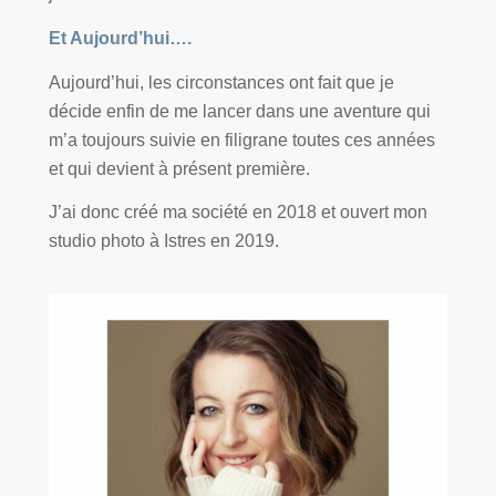
Et Aujourd’hui….
Aujourd’hui, les cir­cons­tances ont fait que je
décide enfin de me lan­cer dans une aven­ture qui
m’a tou­jours sui­vie en fili­grane toutes ces années
et qui devient à pré­sent première.
J’ai donc créé ma socié­té en 2018 et ouvert mon
stu­dio pho­to à Istres en 2019.