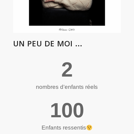
…
UN
PEU
DE
MOI
2
nombres d’en­fants réels
100
Enfants res­sen­tis