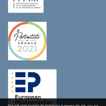
This site uses cookies. By continuing to browse the site, you are