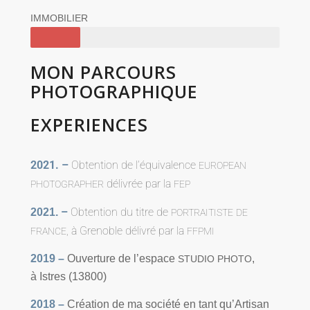
IMMOBILIER
MON
PARCOURS
PHOTOGRAPHIQUE
EXPERIENCES
2021.
–
Obtention de l’é­qui­va­lence
EUROPEAN
déli­vrée par la
PHOTOGRAPHER
FEP
–
Obtention du titre de
2021.
PORTRAITISTE
DE
, à Grenoble déli­vré par la
FRANCE
FFPMI
2019 –
Ouverture de l’espace
,
STUDIO
PHOTO
à Istres (13800)
2018 –
Création de ma socié­té en tant qu’Artisan