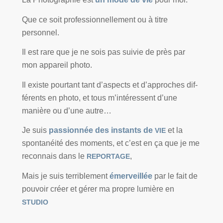
Que ce soit pro­fes­sion­nel­le­ment ou à titre
personnel.
Il est rare que je ne sois pas sui­vie de près par
mon appa­reil photo.
Il existe pour­tant tant d’aspects et d’approches dif­
fé­rents en pho­to, et tous m’intéressent d’une
manière ou d’une autre…
Je suis
pas­sion­née des ins­tants de
et la
VIE
spon­ta­néi­té des moments, et c’est en ça que je me
recon­nais dans le
,
REPORTAGE
Mais je suis ter­ri­ble­ment
émer­veillée
par le fait de
pou­voir créer et gérer ma propre lumière en
STUDIO