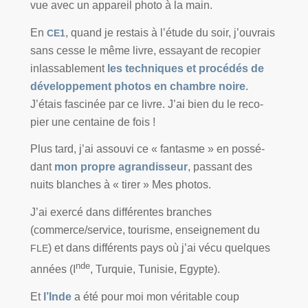
vue avec un appa­reil pho­to à la main.
En
, quand je res­tais à l’étude du soir, j’ouvrais
CE1
sans cesse le même livre, essayant de reco­pier
inlas­sa­ble­ment
les tech­niques et pro­cé­dés de
déve­lop­pe­ment pho­tos en chambre noire
.
J’étais fas­ci­née par ce livre. J’ai bien du le reco­
pier une cen­taine de fois !
Plus tard, j’ai assou­vi ce « fan­tasme » en pos­sé­
dant
mon propre agran­dis­seur
, pas­sant des
nuits blanches à « tirer » Mes photos.
J’ai exer­cé dans dif­fé­rentes branches
(commerce/service, tou­risme, ensei­gne­ment du
) et dans dif­fé­rents pays où j’ai vécu quelques
FLE
nde
années (I
, Turquie, Tunisie, Egypte).
Et
l’Inde
a été pour moi mon véri­table coup