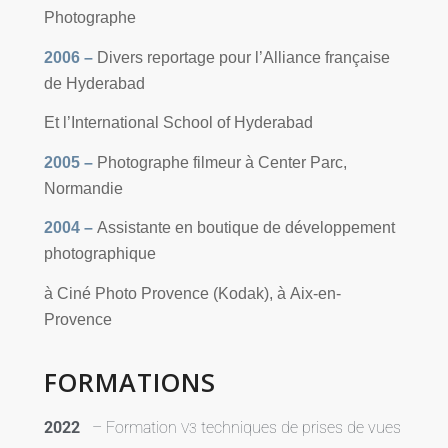
Photographe
2006 –
Divers repor­tage pour l’Alliance fran­çaise
de Hyderabad
Et l’International School of Hyderabad
2005 –
Photographe fil­meur à Center Parc,
Normandie
2004 –
Assistante en bou­tique de déve­lop­pe­ment
photographique
à Ciné Photo Provence (Kodak), à Aix-en-
Provence
FORMATIONS
2022
–
Formation
tech­niques de prises de vues
V3