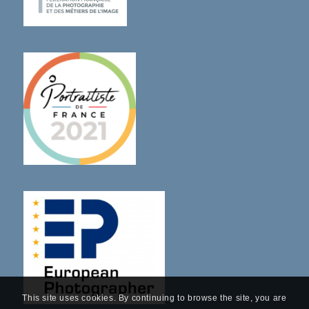
This site uses cookies. By continuing to browse the site, you are