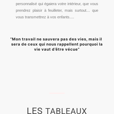
per­son­na­li­sé qui égaie­ra votre inté­rieur, que vous
pren­drez plai­sir à feuille­ter, mais sur­tout… que
vous trans­met­trez à vos enfants.…
“
Mon tra­vail ne sau­ve­ra pas des vies, mais il
sera de ceux qui nous rap­pellent pour­quoi la
vie vaut d’être vécue”
LES
TABLEAUX