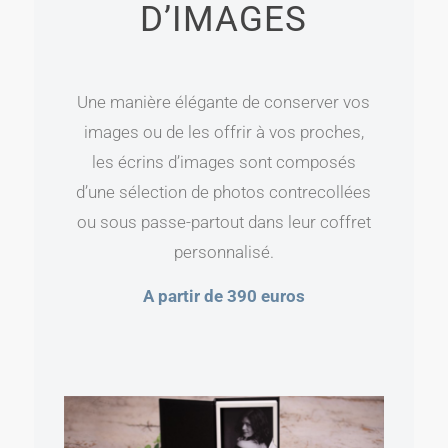
D’IMAGES
Une manière élé­gante de conser­ver vos
images ou de les offrir à vos proches,
les écrins d’i­mages sont com­po­sés
d’une sélec­tion de pho­tos contre­col­lées
ou sous passe-partout dans leur cof­fret
personnalisé.
A par­tir de 390 euros