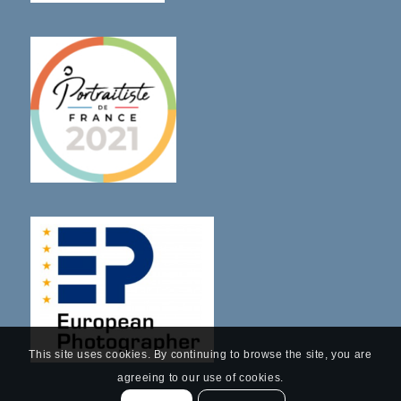
This site uses cookies. By continuing to browse the site, you are
agreeing to our use of cookies.