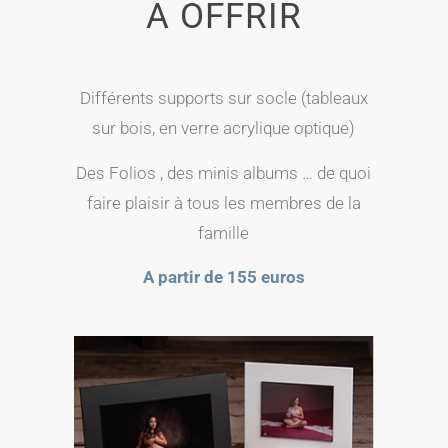
A OFFRIR
Différents sup­ports sur socle (tableaux
sur bois, en verre acry­lique optique)
Des Folios , des minis albums … de quoi
faire plai­sir à tous les membres de la
famille
A par­tir de 155 euros