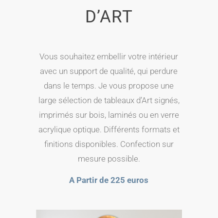
D’ART
Vous sou­hai­tez embel­lir votre inté­rieur
avec un sup­port de qua­li­té, qui per­dure
dans le temps. Je vous pro­pose une
large sélec­tion de tableaux d’Art signés,
impri­més sur bois, lami­nés ou en verre
acry­lique optique. Différents for­mats et
fini­tions dis­po­nibles. Confection sur
mesure possible.
A Partir de 225 euros