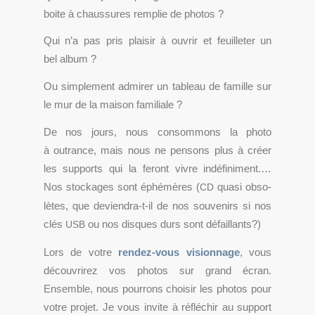
boite à chaus­sures rem­plie de photos ?
Qui n’a pas pris plai­sir à ouvrir et feuille­ter un
bel album ?
Ou sim­ple­ment admi­rer un tableau de famille sur
le mur de la mai­son familiale ?
De nos jours, nous consom­mons la pho­to
à outrance, mais nous ne pen­sons plus à créer
les sup­ports qui la feront vivre indé­fi­ni­ment.…
Nos sto­ckages sont éphé­mères (
qua­si obso­
CD
lètes, que deviendra-t-il de nos sou­ve­nirs si nos
clés
ou nos disques durs sont défaillants?)
USB
Lors de votre
rendez-vous vision­nage
, vous
décou­vri­rez vos pho­tos sur grand écran.
Ensemble, nous pour­rons choi­sir les pho­tos pour
votre pro­jet. Je vous invite à réflé­chir au sup­port