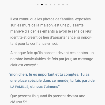
Il est connu que les pho­tos de familles, expo­sées
sur les murs de la mai­son, est une puis­sante
manière d’ai­der les enfants à avoir le sens de leur
iden­ti­té et créent ce lien d’ap­par­te­nance, si impor­
tant pour la confiance en soi.
A chaque fois qu’ils passent devant ces pho­tos, un
nombre incal­cu­lables de fois par jour, un mes­sage
clair est envoyé :
“
mon ché­ri, tu es impor­tant et tu comptes. Tu as
une place spé­ciale dans ce monde, tu fais par­ti de
, et nous t’aimons”
LA
FAMILLE
Que pensent-ils quand ils passent devant une
clé
!?!
USB