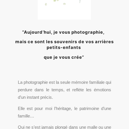
“
Aujourd’hui, je vous photographie,
mais ce sont les sou­ve­nirs de vos arrières
petits-enfants
que je vous crée”
La pho­to­gra­phie est la seule mémoire fami­liale qui
per­dure dans le temps, et
reflète les émo­tions
d’un ins­tant précis.
Elle est pour moi l’hé­ri­tage, le patri­moine d’une
famille…
Qui ne s’est jamais plon­gé dans une malle ou une