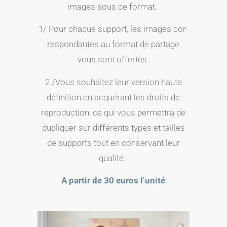
images sous ce format.
1/ Pour chaque sup­port, les images cor­
res­pon­dantes au for­mat de par­tage
vous sont offertes.
2 /Vous sou­hai­tez leur ver­sion haute
défi­ni­tion en acqué­rant les droits de
repro­duc­tion, ce qui vous per­met­tra de
dupli­quer sur dif­fé­rents types et tailles
de sup­ports tout en conser­vant leur
qualité.
A par­tir de 30 euros l’unité