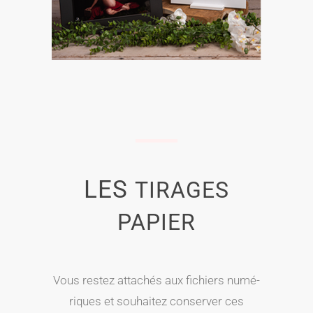
LES
TIRAGES
PAPIER
Vous res­tez atta­chés aux fichiers numé­
riques et sou­hai­tez conser­ver ces