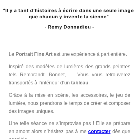
“
Il y a tant d’his­toires à écrire dans une seule image
que cha­cun y invente la sienne”
- Remy Donnadieu -
Le
Portrait Fine Art
est une expé­rience à part entière.
Inspiré des modèles de lumières des grands peintres
tels Rembrandt, Bonnet, … Vous vous retrou­ve­rez
trans­por­tés à l’in­té­rieur d’un
tableau
.
Grâce à la mise en scène, les acces­soires, le jeu de
lumière, nous pren­drons le temps de créer et com­po­ser
des images uniques.
Une telle séance ne s’im­pro­vise pas ! Elle se pré­pare
en amont alors n’hé­si­tez pas à me
contac­ter
dès que